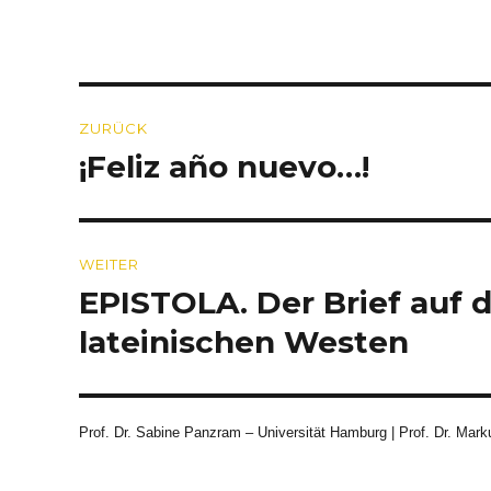
Beitragsnavigation
ZURÜCK
¡Feliz año nuevo…!
Vorheriger
Beitrag:
WEITER
EPISTOLA. Der Brief auf d
Nächster
Beitrag:
lateinischen Westen
Prof. Dr. Sabine Panzram – Universität Hamburg | Prof. Dr. Marku