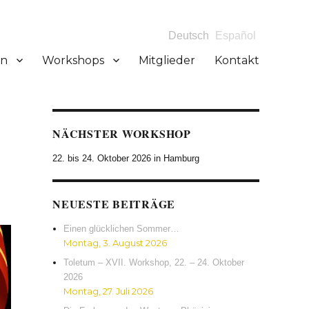
Deutsch
Español
en
Workshops
Mitglieder
Kontakt
NÄCHSTER WORKSHOP
22. bis 24. Oktober 2026 in Hamburg
)
NEUESTE BEITRÄGE
Einen glücklichen Sommer…
Montag, 3. August 2026
Toletum – XVII. Workshop, 22. – 24. Oktober
2026
Montag, 27. Juli 2026