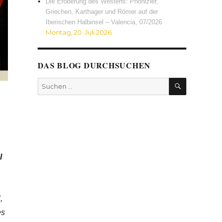
Die Eroberung des Westens: Phönizier,
Griechen, Karthager und Römer auf der
Iberischen Halbinsel – Valencia, 07/2026
Montag, 20. Juli 2026
DAS BLOG DURCHSUCHEN
SUCHEN
Suchen
nach:
l
,
es