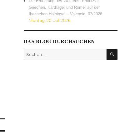
Die Eroberung des Westens: Phönizier,
Griechen, Karthager und Römer auf der
Iberischen Halbinsel – Valencia, 07/2026
Montag, 20. Juli 2026
DAS BLOG DURCHSUCHEN
SUCHEN
Suchen
nach: