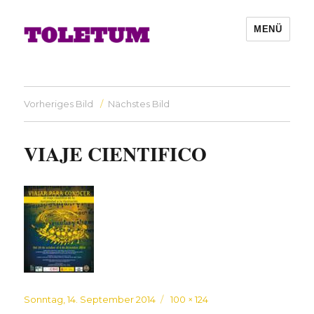
MENÜ
Vorheriges Bild
Nächstes Bild
VIAJE CIENTIFICO
Veröffentlicht
Originalgröße
Sonntag, 14. September 2014
100 × 124
am