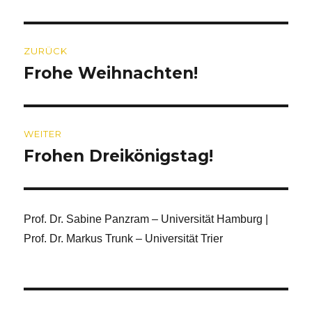
Beitragsnavigation
ZURÜCK
Frohe Weihnachten!
Vorheriger
Beitrag:
WEITER
Frohen Dreikönigstag!
Nächster
Beitrag:
Prof. Dr. Sabine Panzram – Universität Hamburg |
Prof. Dr. Markus Trunk – Universität Trier