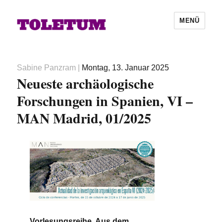
MENÜ
Autor
Veröffentlicht
Sabine Panzram
|
Montag, 13. Januar 2025
Neueste archäologische
am
Forschungen in Spanien, VI –
MAN Madrid, 01/2025
Vorlesungsreihe. Aus dem