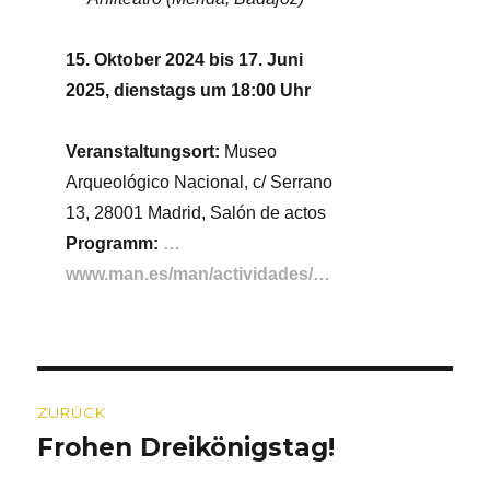
15. Oktober 2024 bis 17. Juni
2025, dienstags um 18:00 Uhr
Veranstaltungsort:
Museo
Arqueológico Nacional, c/ Serrano
13, 28001 Madrid, Salón de actos
Programm:
…
www.man.es/man/actividades/…
Beitragsnavigation
ZURÜCK
Frohen Dreikönigstag!
Vorheriger
Beitrag: