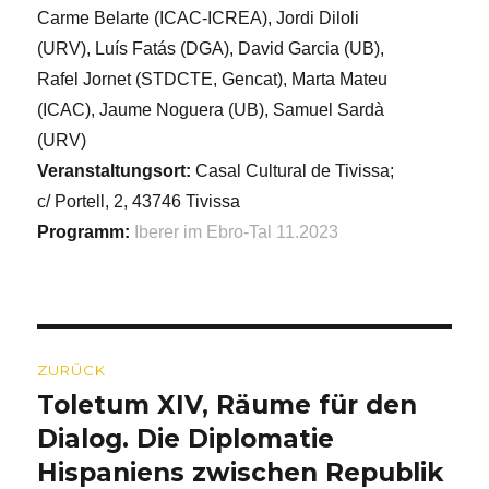
Carme Belarte (ICAC-ICREA), Jordi Diloli
(URV), Luís Fatás (DGA), David Garcia (UB),
Rafel Jornet (STDCTE, Gencat), Marta Mateu
(ICAC), Jaume Noguera (UB), Samuel Sardà
(URV)
Veranstaltungsort:
Casal Cultural de Tivissa;
c/ Portell, 2, 43746 Tivissa
Programm:
Iberer im Ebro-Tal 11.2023
Beitragsnavigation
ZURÜCK
Toletum XIV, Räume für den
Vorheriger
Beitrag:
Dialog. Die Diplomatie
Hispaniens zwischen Republik