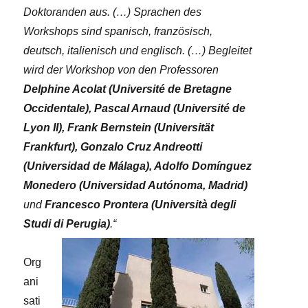
Doktoranden aus. (…) Sprachen des
Workshops sind spanisch, französisch,
deutsch, italienisch und englisch. (…)
Begleitet
wird der Workshop von den Professoren
Delphine Acolat (Université de Bretagne
Occidentale), Pascal Arnaud (Université de
Lyon II), Frank Bernstein (Universität
Frankfurt), Gonzalo Cruz Andreotti
(Universidad de Málaga), Adolfo Domínguez
Monedero (Universidad Autónoma, Madrid)
und
Francesco Prontera (Università degli
Studi di Perugia)
.“
Org
ani
sati