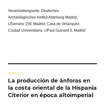
Veranstaltungsorte: Deutsches
Archäologisches Institut Abteilung Madrid,
c/Serrano 159, Madrid; Casa de Velázquez,
Ciudad Universitaria, c/Paul Guinard 3, Madrid
Beitragsnavigation
ZURÜCK
La producción de ánforas en
Vorheriger
Beitrag:
la costa oriental de la Hispania
Citerior en época altoimperial