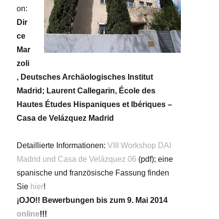
on:
Dir
ce
Mar
zoli
, Deutsches Archäologisches Institut
Madrid; Laurent Callegarin, École des
Hautes Études Hispaniques et Ibériques –
Casa de Velázquez Madrid
Detaillierte Informationen:
VIII Workshop DAI
Madrid und Casa de Velázquez 06
(pdf); eine
spanische und französische Fassung finden
Sie
hier
!
¡OJO!! Bewerbungen bis zum 9. Mai 2014
online
!!!