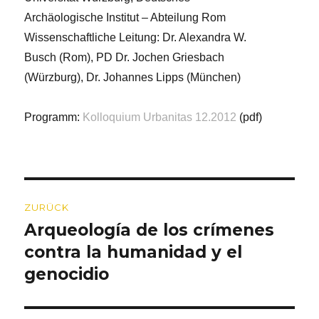
Archäologische Institut – Abteilung Rom
Wissenschaftliche Leitung: Dr. Alexandra W.
Busch (Rom), PD Dr. Jochen Griesbach
(Würzburg), Dr. Johannes Lipps (München)
Programm:
Kolloquium Urbanitas 12.2012
(pdf)
Beitragsnavigation
ZURÜCK
Arqueología de los crímenes
Vorheriger
Beitrag:
contra la humanidad y el
genocidio