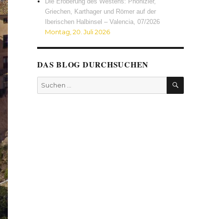
Die Eroberung des Westens: Phönizier,
Griechen, Karthager und Römer auf der
Iberischen Halbinsel – Valencia, 07/2026
Montag, 20. Juli 2026
DAS BLOG DURCHSUCHEN
SUCHEN
Suchen
nach: