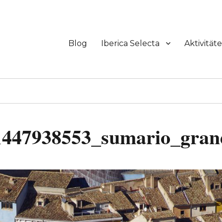
Blog
Iberica Selecta
Aktivität
1447938553_sumario_gran