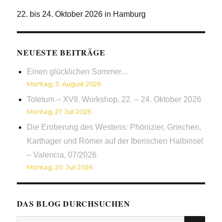
22. bis 24. Oktober 2026 in Hamburg
NEUESTE BEITRÄGE
Einen glücklichen Sommer…
Montag, 3. August 2026
Toletum – XVII. Workshop, 22. – 24. Oktober 2026
Montag, 27. Juli 2026
Die Eroberung des Westens: Phönizier, Griechen,
Karthager und Römer auf der Iberischen Halbinsel
– Valencia, 07/2026
Montag, 20. Juli 2026
DAS BLOG DURCHSUCHEN
SUC
Suchen