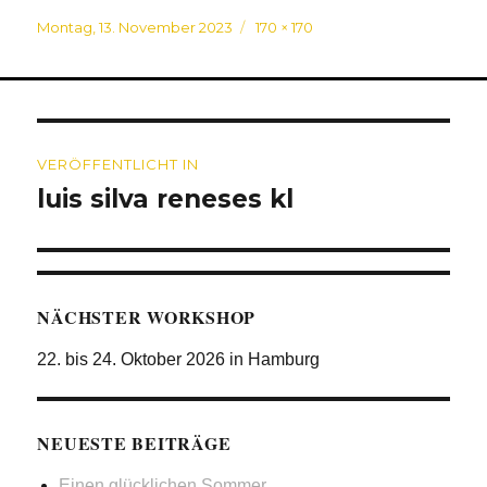
Veröffentlicht
Originalgröße
Montag, 13. November 2023
170 × 170
am
Beitragsnavigation
VERÖFFENTLICHT IN
luis silva reneses kl
NÄCHSTER WORKSHOP
22. bis 24. Oktober 2026 in Hamburg
NEUESTE BEITRÄGE
Einen glücklichen Sommer…