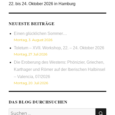
22. bis 24. Oktober 2026 in Hamburg
NEUESTE BEITRÄGE
Einen glücklichen Sommer…
Montag, 3. August 2026
Toletum – XVII. Workshop, 22. – 24. Oktober 2026
Montag, 27. Juli 2026
Die Eroberung des Westens: Phönizier, Griechen,
Karthager und Römer auf der Iberischen Halbinsel
– Valencia, 07/2026
Montag, 20. Juli 2026
DAS BLOG DURCHSUCHEN
SUC
Suchen