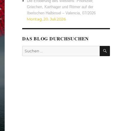
Die Eroberung des Westens: Phönizier,
Griechen, Karthager und Römer auf der
Iberischen Halbinsel – Valencia, 07/2026
Montag, 20. Juli 2026
DAS BLOG DURCHSUCHEN
SUCHEN
Suchen
nach: