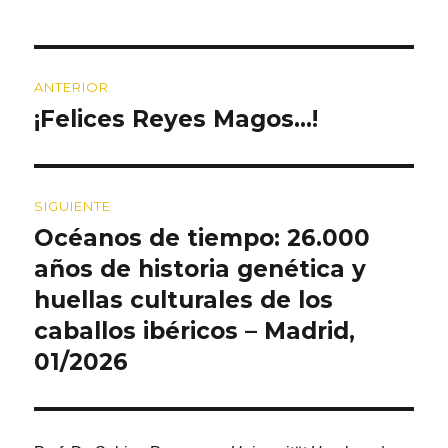
Navegación
ANTERIOR
de
¡Felices Reyes Magos…!
Entrada
entradas
anterior:
SIGUIENTE
Océanos de tiempo: 26.000
Entrada
siguiente:
años de historia genética y
huellas culturales de los
caballos ibéricos – Madrid,
01/2026