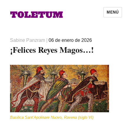
MENÚ
Autor
Publicado
Sabine Panzram
|
06 de enero de 2026
¡Felices Reyes Magos…!
el
Basilica Sant’Apolinare Nuovo, Ravena (siglo VI)