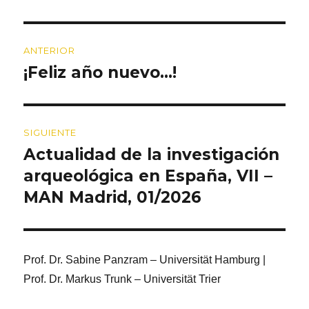
Navegación
ANTERIOR
de
¡Feliz año nuevo…!
Entrada
entradas
anterior:
SIGUIENTE
Actualidad de la investigación
Entrada
siguiente:
arqueológica en España, VII –
MAN Madrid, 01/2026
Prof. Dr. Sabine Panzram – Universität Hamburg |
Prof. Dr. Markus Trunk – Universität Trier