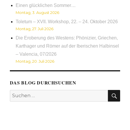
Einen glücklichen Sommer…
Montag, 3. August 2026
Toletum – XVII. Workshop, 22. – 24. Oktober 2026
Montag, 27. Juli 2026
Die Eroberung des Westens: Phönizier, Griechen,
Karthager und Römer auf der Iberischen Halbinsel
– Valencia, 07/2026
Montag, 20. Juli 2026
DAS BLOG DURCHSUCHEN
SUC
Suchen
nach: