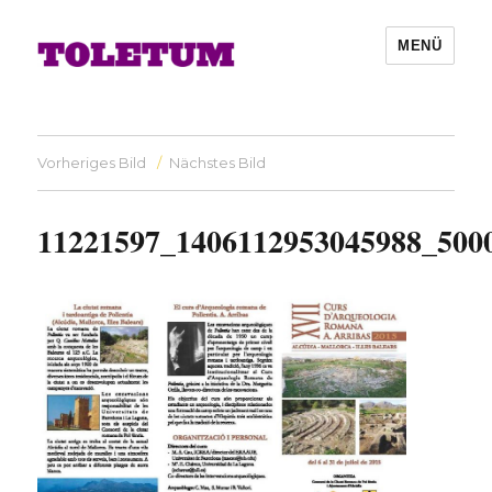
MENÜ
Vorheriges Bild
Nächstes Bild
11221597_1406112953045988_500