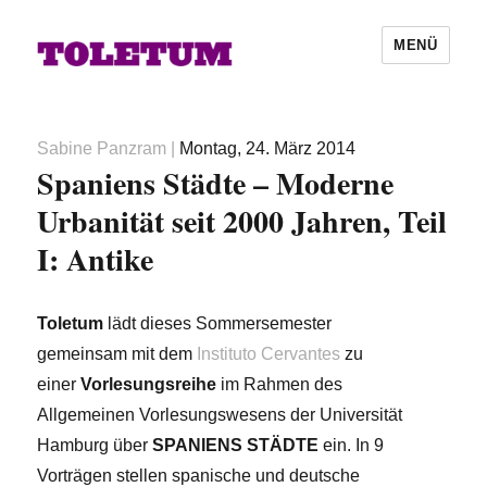
MENÜ
Autor
Veröffentlicht
Sabine Panzram
|
Montag, 24. März 2014
Spaniens Städte – Moderne
am
Urbanität seit 2000 Jahren, Teil
I: Antike
Toletum
lädt dieses Sommersemester
gemeinsam mit dem
Instituto Cervantes
zu
einer
Vorlesungsreihe
im Rahmen des
Allgemeinen Vorlesungswesens der Universität
Hamburg über
SPANIENS STÄDTE
ein. In 9
Vorträgen stellen spanische und deutsche