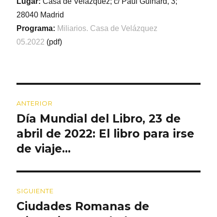
Lugar:
Casa de Velázquez; c/ Paul Guinard, 3;
28040 Madrid
Programa:
Miliarios. Casa de Velázquez
05.2022
(pdf)
Navegación
ANTERIOR
de
Día Mundial del Libro, 23 de
Entrada
entradas
anterior:
abril de 2022: El libro para irse
de viaje…
SIGUIENTE
Ciudades Romanas de
Entrada