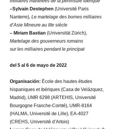
milliaires martelées de la péninsule ibérique
–Sylvain Destephen
(Université Paris
Nanterre)
, Le martelage des bornes milliaires
d’Asie Mineure au IIIe siècle
– Miriam Bastian
(Universität Zürich),
Martelage des gouverneurs romains
sur les milliaires pendant le principat
del 5 al 6 de mayo de 2022
Organisación:
École des hautes études
hispaniques et ibériques (Casa de Velázquez,
Madrid), UMR 6298 (ARTEHIS, Université
Bourgogne Franche-Comté), UMR-8164
(HALMA, Université de Lille), EA-4027
(CREHS, Université d’Artois)