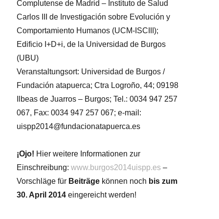
Complutense de Madrid – Instituto de Salud
Carlos III de Investigación sobre Evolución y
Comportamiento Humanos (UCM-ISCIII);
Edificio I+D+i, de la Universidad de Burgos
(UBU)
Veranstaltungsort: Universidad de Burgos /
Fundación atapuerca; Ctra Logroño, 44; 09198
Ilbeas de Juarros – Burgos; Tel.: 0034 947 257
067, Fax: 0034 947 257 067; e-mail:
uispp2014@fundacionatapuerca.es
¡Ojo!
Hier weitere Informationen zur
Einschreibung:
www.burgos2014uispp.es
–
Vorschläge für
Beitr
äge
können noch
bis zum
30. April 2014
eingereicht werden!