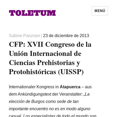
MENÚ
Autor
Publicado
Sabine Panzram
|
23 de diciembre de 2013
CFP: XVII Congreso de la
el
Unión Internacional de
Ciencias Prehistorias y
Protohistóricas (UISSP)
Internationaler Kongress in
Atapuerca
– aus
dem Ankündigungstext der Veranstalter:
„La
elección de Burgos como sede de tan
importante encuentro no es en modo alguno
casual. Los especialistas de todo el mundo son