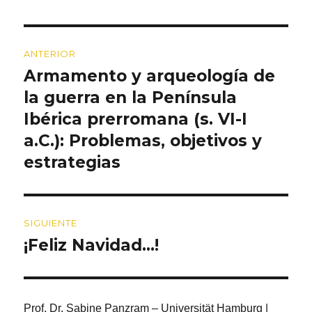
Navegación
ANTERIOR
de
Armamento y arqueología de
Entrada
entradas
anterior:
la guerra en la Península
Ibérica prerromana (s. VI-I
a.C.): Problemas, objetivos y
estrategias
SIGUIENTE
¡Feliz Navidad…!
Entrada
siguiente:
Prof. Dr. Sabine Panzram – Universität Hamburg |