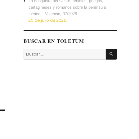
La conquista del Oeste: fenicios, griegos,
cartagineses y romanos sobre la península
ibérica – Valencia, 07/2026
20 de julio de 2026
BUSCAR EN TOLETUM
BUSCAR
Buscar
por: