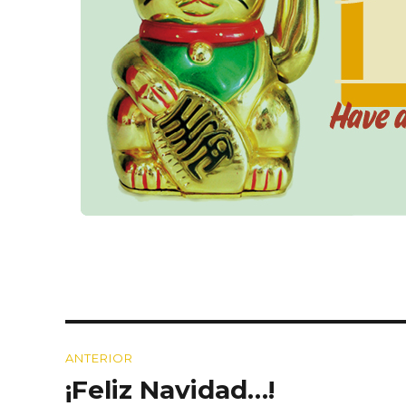
Navegación
ANTERIOR
de
¡Feliz Navidad…!
Entrada