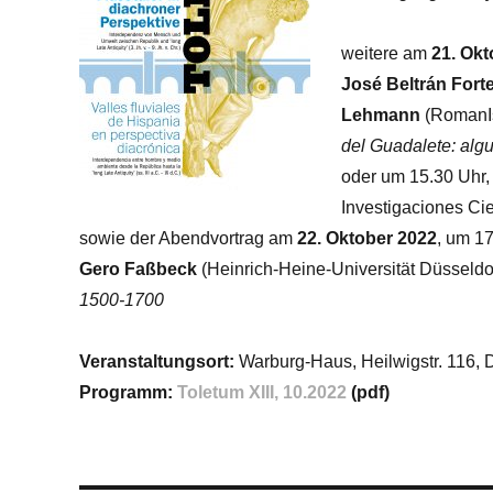
weitere am
21. Okt
José Beltrán For
Lehmann
(RomanIs
del Guadalete: algu
oder um 15.30 Uhr
Investigaciones Cie
sowie der Abendvortrag am
22. Oktober 2022
, um 17
Gero Faßbeck
(Heinrich-Heine-Universität Düsseldo
1500-1700
Veranstaltungsort:
Warburg-Haus, Heilwigstr. 116
Programm:
Toletum XIII, 10.2022
(pdf)