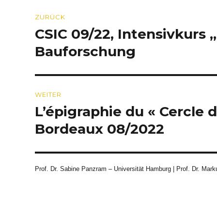
Beitragsnavigation
ZURÜCK
CSIC 09/22, Intensivkurs 
Vorheriger
Beitrag:
Bauforschung
WEITER
L’épigraphie du « Cercle d
Nächster
Beitrag:
Bordeaux 08/2022
Prof. Dr. Sabine Panzram – Universität Hamburg | Prof. Dr. Marku