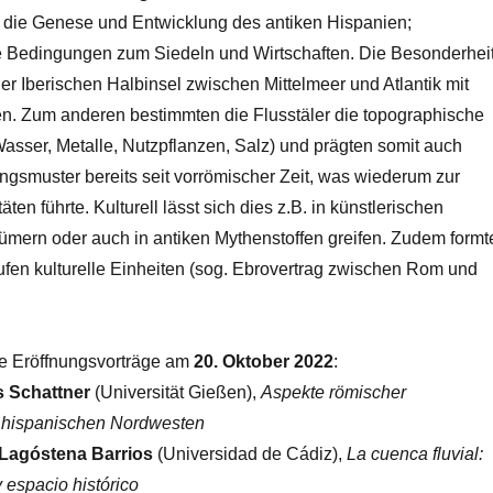
ür die Genese und Entwicklung des antiken Hispanien;
ige Bedingungen zum Siedeln und Wirtschaften. Die Besonderhei
r Iberischen Halbinsel zwischen Mittelmeer und Atlantik mit
n. Zum anderen bestimmten die Flusstäler die topographische
Wasser, Metalle, Nutzpflanzen, Salz) und prägten somit auch
gsmuster bereits seit vorrömischer Zeit, was wiederum zur
en führte. Kulturell lässt sich dies z.B. in künstlerischen
tümern oder auch in antiken Mythenstoffen greifen. Zudem formt
fen kulturelle Einheiten (sog. Ebrovertrag zwischen Rom und
e Eröffnungsvorträge am
20.
Oktober 2022
:
s Schattner
(Universität Gießen),
Aspekte römischer
m hispanischen Nordwesten
Lagóstena Barrios
(Universidad de Cádiz),
La cuenca fluvial:
 espacio histórico