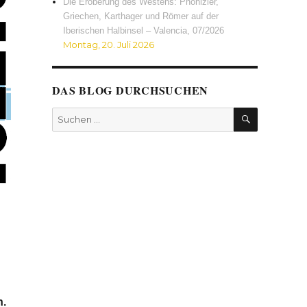
Die Eroberung des Westens: Phönizier,
Griechen, Karthager und Römer auf der
Iberischen Halbinsel – Valencia, 07/2026
Montag, 20. Juli 2026
DAS BLOG DURCHSUCHEN
SUCHEN
Suchen
nach:
h.