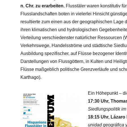
n. Chr. zu erarbeiten.
Flusstäler waren konstitutiv f
Flusslandschaften boten in vielerlei Hinsicht günst
resultierte zum einen aus der geographischen Lage de
ihren klimatischen und hydrologischen Gegebenheite
Verteilung verschiedenster natürlicher Ressourcen (
Verkehrswege, Handelsströme und städtische Siedlun
Ausbildung spezifischer, auf Flüsse bezogener Identität
Darstellungen von Flussgöttern, in Kulten und Heilig
Flüsse maßgeblich politische Grenzverläufe und schu
Karthago).
Ein Höhepunkt – di
17:30 Uhr, Thoma
Siedlungspolitik i
18:15 Uhr,
Lázaro 
unidad geográfica y