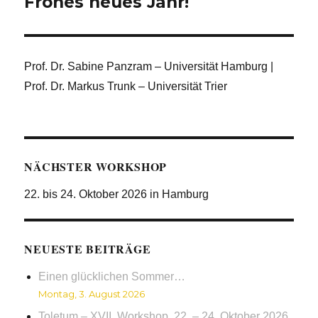
Frohes neues Jahr!
Nächster
Beitrag:
Prof. Dr. Sabine Panzram – Universität Hamburg |
Prof. Dr. Markus Trunk – Universität Trier
NÄCHSTER WORKSHOP
22. bis 24. Oktober 2026 in Hamburg
NEUESTE BEITRÄGE
Einen glücklichen Sommer…
Montag, 3. August 2026
Toletum – XVII. Workshop, 22. – 24. Oktober 2026