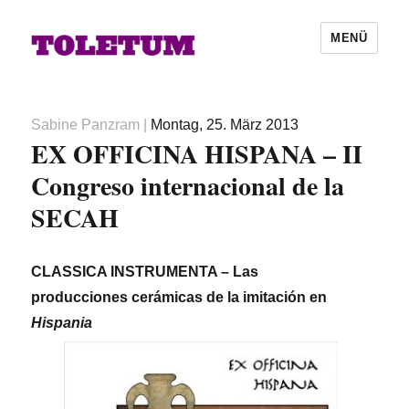
MENÜ
Autor
Veröffentlicht
Sabine Panzram
|
Montag, 25. März 2013
EX OFFICINA HISPANA – II
am
Congreso internacional de la
SECAH
CLASSICA INSTRUMENTA – Las
producciones cerámicas de la imitación en
Hispania