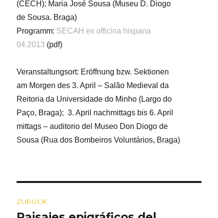
(CECH); Maria José Sousa (Museu D. Diogo
de Sousa. Braga)
Programm:
SECAH ex officina hispana
04.2013
(pdf)
Veranstaltungsort: Eröffnung bzw. Sektionen
am Morgen des 3. April – Salão Medieval da
Reitoria da Universidade do Minho (Largo do
Paço, Braga); 3. April nachmittags bis 6. April
mittags – auditorio del Museo Don Diogo de
Sousa (Rua dos Bombeiros Voluntários, Braga)
Beitragsnavigation
ZURÜCK
Paisajes epigráficos del
Vorheriger