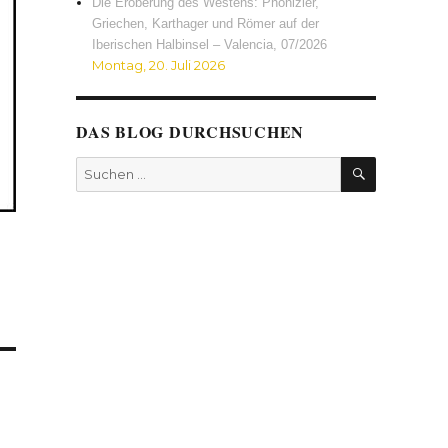
Die Eroberung des Westens: Phönizier,
Griechen, Karthager und Römer auf der
Iberischen Halbinsel – Valencia, 07/2026
Montag, 20. Juli 2026
DAS BLOG DURCHSUCHEN
SUCHEN
Suchen
nach: