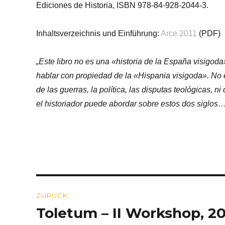
Ediciones de Historia, ISBN 978-84-928-2044-3.
Inhaltsverzeichnis und Einführung:
Arce 2011
(PDF)
„Este libro no es una «historia de la España visigod
hablar con propiedad de la «Hispania visigoda». No 
de las guerras, la política, las disputas teológicas, n
el historiador puede abordar sobre estos dos siglos…
Beitragsnavigation
ZURÜCK
Toletum – II Workshop, 20
Vorheriger
Beitrag: