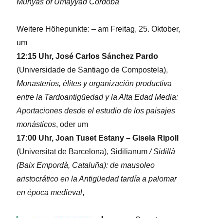
Munyas of Umayyad Córdoba
Weitere Höhepunkte: – am Freitag, 25. Oktober,
um
12:15 Uhr, José Carlos Sánchez Pardo
(Universidade de Santiago de Compostela),
Monasterios, élites y organización productiva
entre la Tardoantigüedad y la Alta Edad Media:
Aportaciones desde el estudio de los paisajes
monásticos
, oder um
17:00 Uhr, Joan Tuset Estany – Gisela Ripoll
(Universitat de Barcelona), Sidilianum
/ Sidillà
(Baix Empordà, Cataluña): de mausoleo
aristocrático en la Antigüedad tardía a palomar
en época medieval
,