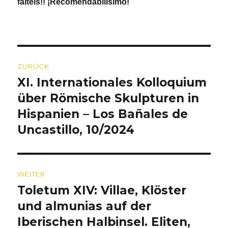
faltéis!! ¡Recomendabilísimo!
Beitragsnavigation
ZURÜCK
XI. Internationales Kolloquium
Vorheriger
Beitrag:
über Römische Skulpturen in
Hispanien – Los Bañales de
Uncastillo, 10/2024
WEITER
Toletum XIV: Villae, Klöster
Nächster
Beitrag:
und almunias auf der
Iberischen Halbinsel. Eliten,