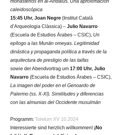
monasterios en al-Ándalus. Una aproximación
caleidoscópica
15:45 Uhr, Joan Negre
(Institut Català
d’Arqueologia Clàssica) –
Julio Navarro
(Escuela de Estudios Árabes – CSIC),
Un
epílogo a las Munān omeyas. Legitimidad
dinástica y propaganda política a través de la
arquitectura de prestigio de las taifas
sowie der Abendvortrag um
17:00 Uhr, Julio
Navarro
(Escuela de Estudios Árabes – CSIC),
La imagen del poder en el Genoardo de
Palermo (ss. X-XI). Similitudes y diferencias
con las almunias del Occidente musulmán
Programm:
Toletum XV 10.2024
Interessierte sind herzlich willkommen!
¡No