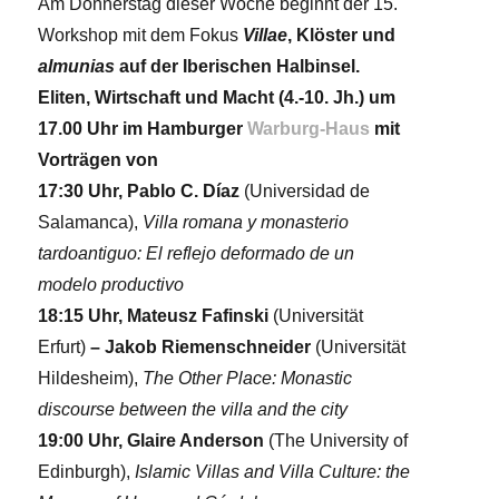
Am Donnerstag dieser Woche beginnt der 15.
Workshop mit dem Fokus
Villae
, Klöster und
almunias
auf der Iberischen Halbinsel.
Eliten, Wirtschaft und Macht (4.-10. Jh.) um
17.00 Uhr im Hamburger
Warburg-Haus
mit
Vorträgen von
17:30 Uhr, Pablo C. Díaz
(Universidad de
Salamanca),
Villa romana y monasterio
tardoantiguo: El reflejo deformado de un
modelo productivo
18:15 Uhr, Mateusz Fafinski
(Universität
Erfurt)
– Jakob Riemenschneider
(Universität
Hildesheim),
The Other Place: Monastic
discourse between the villa and the city
19:00 Uhr,
Glaire Anderson
(The University of
Edinburgh),
Islamic Villas and Villa Culture: the