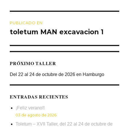
Navegación
PUBLICADO EN
de
toletum MAN excavacion 1
entradas
PRÓXIMO TALLER
Del 22 al 24 de octubre de 2026 en Hamburgo
ENTRADAS RECIENTES
¡Feliz verano!!
03 de agosto de 2026
Toletum – XVII Taller, del 22 al 24 de octubre de