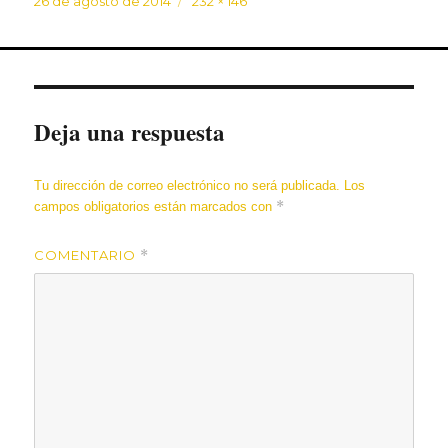
Publicado
Tamaño
26 de agosto de 2014
232 × 146
el
completo
Deja una respuesta
Tu dirección de correo electrónico no será publicada.
Los
*
campos obligatorios están marcados con
COMENTARIO
*