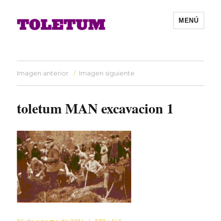
MENÚ
Imagen anterior
Imagen siguiente
toletum MAN excavacion 1