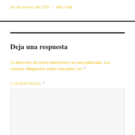
Publicado
Tamaño
24 de enero de 2015
168 × 168
el
completo
Deja una respuesta
Tu dirección de correo electrónico no será publicada.
Los
*
campos obligatorios están marcados con
COMENTARIO
*