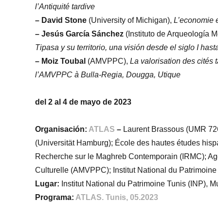
l’Antiquité tardive
– David Stone
(University of Michigan),
L’economie et
–
Jesús García Sánchez
(Instituto de Arqueología M
Tipasa y su territorio, una visión desde el siglo I ha
– Moiz Toubal
(AMVPPC),
La valorisation des cités
l’AMVPPC à Bulla-Regia, Dougga, Utique
del 2 al 4 de mayo de 2023
Organisación:
ATLAS
–
Laurent Brassous (UMR 72
(Universität Hamburg); École des hautes études hisp
Recherche sur le Maghreb Contemporain (IRMC); Age
Culturelle (AMVPPC); Institut National du Patrimoine
Lugar:
Institut National du Patrimoine Tunis (INP),
Programa:
ATLAS. Tunis, 05.2023