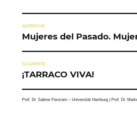
Navegación
ANTERIOR
de
Mujeres del Pasado. Muje
Entrada
entradas
anterior:
SIGUIENTE
¡TARRACO VIVA!
Entrada
siguiente:
Prof. Dr. Sabine Panzram – Universität Hamburg | Prof. Dr. Marku