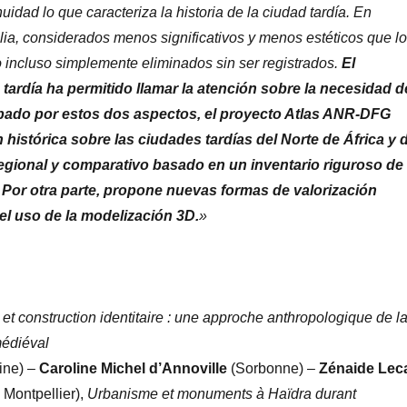
uidad lo que caracteriza la historia de la ciudad tardía. En
ia, considerados menos significativos y menos estéticos que l
o incluso simplemente eliminados sin ser registrados.
El
tardía ha permitido llamar la atención sobre la necesidad d
ocupado por estos dos aspectos, el proyecto Atlas ANR-DFG
n histórica sobre las ciudades tardías del Norte de África y 
egional y comparativo basado en un inventario riguroso de
s. Por otra parte, propone nuevas formas de valorización
el uso de la modelización 3D
.
»
et construction identitaire : une approche anthropologique de l
médiéval
oine) –
Caroline Michel d’Annoville
(Sorbonne) –
Zénaide Lec
 Montpellier),
Urbanisme et monuments à Haïdra durant