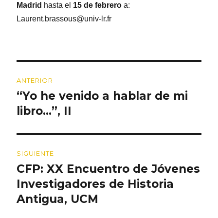
Madrid
hasta el
15 de febrero
a:
Laurent.brassous@univ-lr.fr
Navegación
ANTERIOR
de
“Yo he venido a hablar de mi
Entrada
entradas
anterior:
libro…”, II
SIGUIENTE
CFP: XX Encuentro de Jóvenes
Entrada
siguiente:
Investigadores de Historia
Antigua, UCM