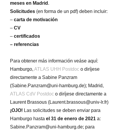
meses en Madrid
.
Solicitudes
(en forma de un pdf) deben incluir:
–
carta de motivación
–
CV
–
certificados
– referencias
Para obtener más información veáse aquí:
Hamburgo,
ATLAS UHH Postdoc
o diríjese
directamente a Sabine Panzram
(Sabine.Panzram@uni-hamburg.de); Madrid,
ATLAS CdV Postdoc
o diríjese directamente a
Laurent Brassous (Laurent.brassous@univ-lr.fr)
¡OJO!
Las solicitudes se deben enviar para
Hamburgo hasta
el 31
de enero de 2021
a:
Sabine.Panzram@uni-hamburg.de; para