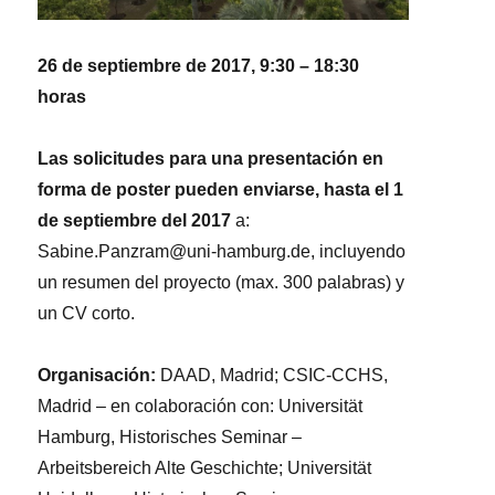
26 de
septiembre
de 2017
, 9:30
– 18:30
horas
Las
solicitudes
para
una
presentación
en
forma de
poster
pueden
enviarse
,
hasta
el
1
de
septiembre
del 2017
a:
Sabine.Panzram@uni-hamburg.de, incluyendo
un resumen del proyecto (max. 300 palabras) y
un CV corto.
Organisación
:
DAAD, Madrid; CSIC-CCHS,
Madrid – en colaboración con: Universität
Hamburg, Historisches Seminar –
Arbeitsbereich Alte Geschichte; Universität