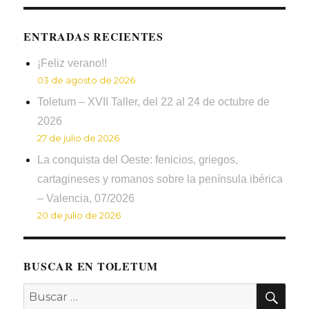
ENTRADAS RECIENTES
¡Feliz verano!!
03 de agosto de 2026
Toletum – XVII Taller, del 22 al 24 de octubre de
2026
27 de julio de 2026
La conquista del Oeste: fenicios, griegos,
cartagineses y romanos sobre la península ibérica
– Valencia, 07/2026
20 de julio de 2026
BUSCAR EN TOLETUM
BUS
Buscar
por: