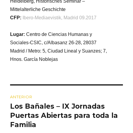
Heidelberg, Historisches Seminar –
Mittelalterliche Geschichte
CFP:
Ibero-Mediaevistik, Madrid 09.2017
Lugar:
Centro de Ciencias Humanas y
Sociales-CSIC, c/Albasanz 26-28, 28037
Madrid / Metro: 5, Ciudad Lineal y Suanzes; 7,
Hnos. García Noblejas
Navegación
ANTERIOR
de
Los Bañales – IX Jornadas
Entrada
entradas
anterior:
Puertas Abiertas para toda la
Familia