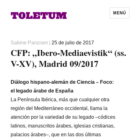
MENÚ
Autor
Publicado
Sabine Panzram
|
25 de julio de 2017
CFP: „Ibero-Mediaevistik“ (ss.
el
V-XV), Madrid 09/2017
Diálogo
hispano-alemán
de
Ciencia
–
Foco
:
el
legado
árabe
de
España
La Península Ibérica, más que cualquier otra
región del Mediterráneo occidental, llama la
atención por la variedad de su legado –códices
latinos, manuscritos árabes, iglesias cristianas,
palacios árabes–, que en las dos últimas