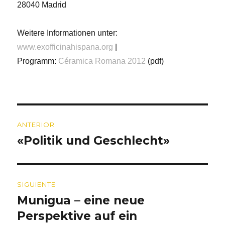
28040 Madrid
Weitere Informationen unter:
www.exofficinahispana.org
|
Programm:
Céramica Romana 2012
(pdf)
Navegación
ANTERIOR
de
«Politik und Geschlecht»
Entrada
entradas
anterior:
SIGUIENTE
Munigua – eine neue
Entrada
siguiente:
Perspektive auf ein