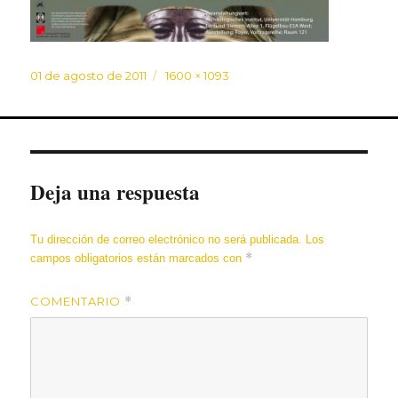
Publicado
Tamaño
01 de agosto de 2011
1600 × 1093
el
completo
Deja una respuesta
Tu dirección de correo electrónico no será publicada.
Los
*
campos obligatorios están marcados con
COMENTARIO
*