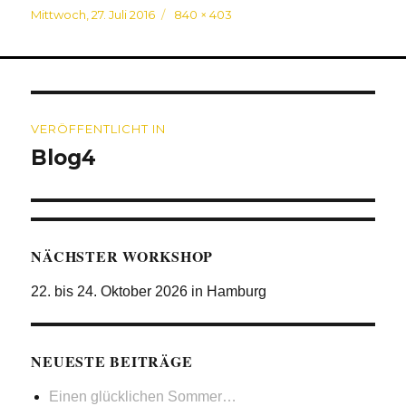
Veröffentlicht
Originalgröße
Mittwoch, 27. Juli 2016
840 × 403
am
Beitragsnavigation
VERÖFFENTLICHT IN
Blog4
NÄCHSTER WORKSHOP
22. bis 24. Oktober 2026 in Hamburg
NEUESTE BEITRÄGE
Einen glücklichen Sommer…